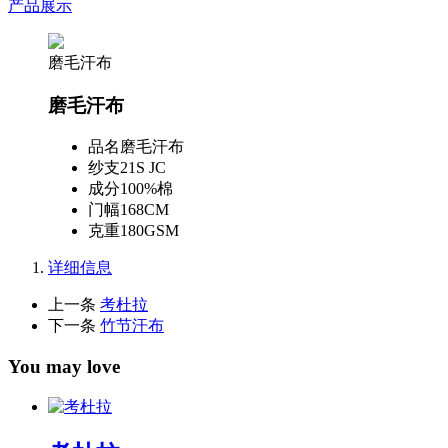
产品展示
磨毛汗布
磨毛汗布
品名
磨毛汗布
纱支
21S JC
成分
100%棉
门幅
168CM
克重
180GSM
详细信息
上一条
考杜拉
下一条
竹节汗布
You may love